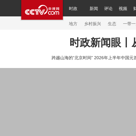
时政
新闻
评论
视频
人民领袖习近平
直播
繁体
片库
海外频道
栏目大全
联播+
iPanda
中国领
节目单
Engl
地方
乡村振兴
生态
一带一
时政新闻眼丨
总台春晚
网络春晚
共产党员网
秧纪录
纪
跨越山海的“北京时间” 2026年上半年中国元
新闻
国内
国际
评论
经济
军事
科技
人民领袖习近平
联播+
热解读
天天学习
习
视频
小央视频
小央直播
直播中国
熊猫频
现场
前线
比划
快看
蓝海中国
新兵请入
体育
直播
竞猜
2026年世界杯
2026年冬奥
VIP会员
CCTV奥林匹克频道
生活体育大会
体