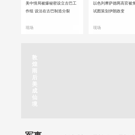
美中情局被爆秘密设立古巴工
以色列摩萨德两高官被免
作组 设法在古巴制造分裂
试图策划伊朗政变
现场
现场
正在直播
敦
吉
南
秦
剑
云
煌
林
京
焦
皇
川
烟
探
雨
市
玄
作
岛
下
雨
古
后
北
武
红
金
梅
齐
北
美
山
湖
石
梦
岭
云
水
成
静赏京娘湖
公
景
峡
海
瀑
山
镇
仙
园
区
湾
布
京娘湖位于邯郸武安市口上村北，常年平均气温19摄氏度，夏
境
温26摄氏度，是避暑休闲佳地。