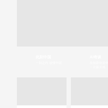
此刻中国
AI奇谈
一刻之内 读懂中国
在创新创造中
一片新天地