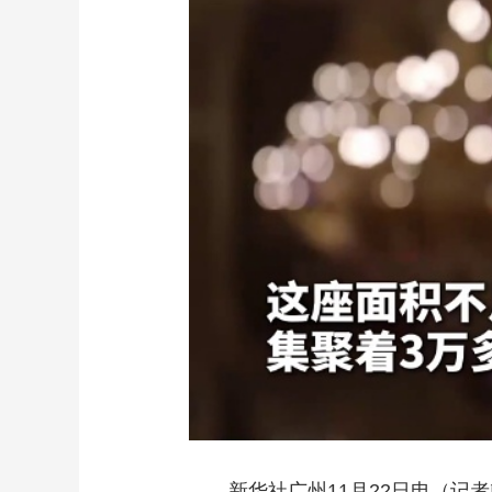
财经
教育
乡村振兴
生态环境
一带一路
大国智造
大国展会
大国保险
云顶对话
CCTV.节目官网
直播
节目单
栏目
片库
新华社广州11月22日电（记者