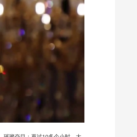
艺术
汽车
数智
5G
产业+
时尚
天气
才艺
网展
央央好物
，璀璨夺目；再过10多个小时，大