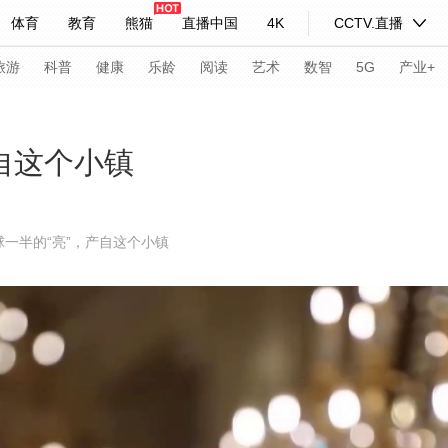
体育
教育
熊猫
直播中国
4K
CCTV.直播
式妙语
主持人
下载央视影音
热解读
天天学习
旅游
科普
健康
乐龄
阅读
艺术
数智
5G
产业+
纪录片网
国家大剧院
大型活动
自这个小镇
科技
法治
文娱
人物
公益
图片
球一半的“亮”，产自这个小镇
习式妙语
央视快评
央视网评
光华锐评
锋面
频道
VR/AR
4K专区
全景新闻
请入列
人生第一次
人生第二次
年冬奥会
CBA
NBA
中超
国足
国际足球
网球
综
体育江湖
文化体育
冰雪道路
足球道路