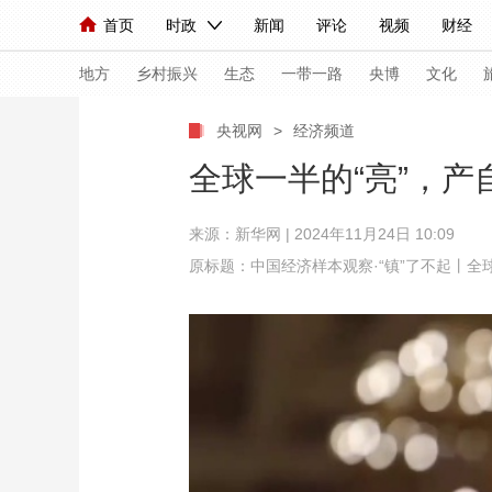
首页
时政
新闻
评论
视频
财经
人民领袖习近平
直播
海外频道
片库
iPanda
栏目大全
联播+
English
中国领导人
节目单
Монгол
听音
央视快评
微视频
习
地方
乡村振兴
生态
一带一路
央博
文化
央视网
>
经济频道
总台春晚
网络春晚
共产党员网
秧纪录
全球一半的“亮”，产
来源：
新华网
| 2024年11月24日 10:09
新闻
国内
国际
评论
经济
军事
原标题：中国经济样本观察·“镇”了不起丨全
人民领袖习近平
联播+
热解读
天天学习
视频
小央视频
小央直播
直播中国
熊猫
现场
前线
比划
快看
蓝海中国
新兵
体育
直播
竞猜
2026年世界杯
2026
VIP会员
CCTV奥林匹克频道
生活体育大会