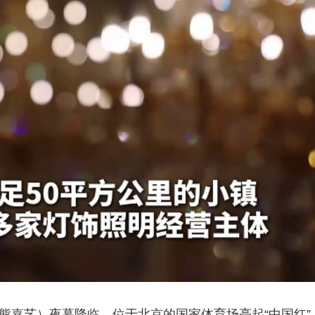
央博
非遗
文化
旅游
科普
健康
乐龄
阅读
云起
超级工厂
智敬中国
全民健康
颜选攻略
海洋
热播榜
总台企业白名单
熊嘉艺）夜幕降临，位于北京的国家体育场亮起“中国红”