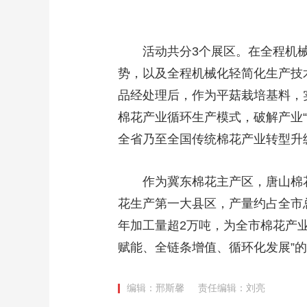
财经
教育
乡村振兴
生态环境
一带一路
大国智造
大国展会
大国保险
云顶对话
活动共分3个展区。在全程机械
势，以及全程机械化轻简化生产技
品经处理后，作为平菇栽培基料，
棉花产业循环生产模式，破解产业
CCTV.节目官网
直播
节目单
栏目
片库
全省乃至全国传统棉花产业转型升
作为冀东棉花主产区，唐山棉花播
花生产第一大县区，产量约占全市总
年加工量超2万吨，为全市棉花产业
赋能、全链条增值、循环化发展”
编辑：邢斯馨
责任编辑：刘亮