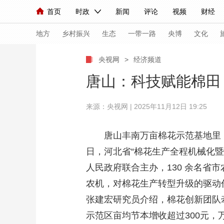
首页
时政
新闻
评论
视频
财经
人民领袖习近平
直播
海外频道
片库
iPanda
栏目大全
联播+
English
中国领导人
节目单
Монгол
听音
央视快评
微视频
习
地方
乡村振兴
生态
一带一路
央博
文化
央视网
>
经济频道
总台春晚
网络春晚
共产党员网
秧纪录
唐山：科技赋能棉田
来源：央视网 | 2025年11月12日 19:25
新闻
国内
国际
评论
经济
军事
人民领袖习近平
联播+
热解读
天天学习
唐山丰南万亩棉花示范基地里，
日，河北省“棉花生产全程机械化
视频
小央视频
小央直播
直播中国
熊猫
人民政府联合主办，130 余名
现场
前线
比划
快看
蓝海中国
新兵
农机，对棉花生产转型升级的驱动
体育
直播
竞猜
2026年世界杯
2026
张建宏研究员介绍，棉花创新团队
示范区亩均节本增收超过300元，万
VIP会员
CCTV奥林匹克频道
生活体育大会