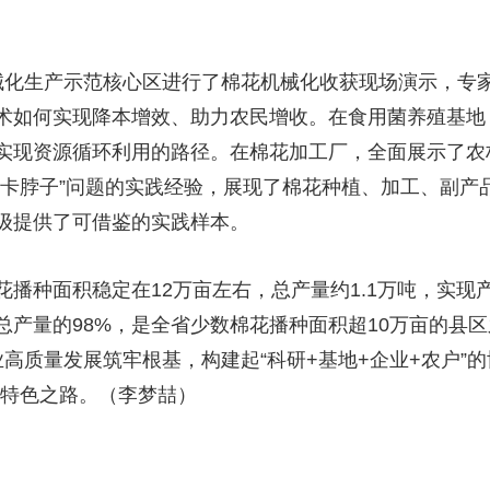
央博
非遗
文化
旅游
科普
健康
乐龄
阅读
云起
超级工厂
智敬中国
全民健康
颜选攻略
海洋
化生产示范核心区进行了棉花机械化收获现场演示，专家
术如何实现降本增效、助力农民增收。在食用菌养殖基地
实现资源循环利用的路径。在棉花加工厂，全面展示了农
“卡脖子”问题的实践经验，展现了棉花种植、加工、副产
热播榜
总台企业白名单
级提供了可借鉴的实践样本。
种面积稳定在12万亩左右，总产量约1.1万吨，实现产
产量的98%，是全省少数棉花播种面积超10万亩的县区
高质量发展筑牢根基，构建起“科研+基地+企业+农户”
的特色之路。（李梦喆）