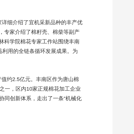
艺术
汽车
数智
5G
产业+
时尚
天气
才艺
网展
央央好物
详细介绍了宜机采新品种的丰产优
，专家介绍了棉籽壳、棉柴等副产
林科学院棉花专家工作站围绕丰南
品利用的全链条循环发展成果。为
值约2.5亿元。丰南区作为唐山棉
之一，区内10家正规棉花加工企业
的协同创新体系，走出了一条“机械化