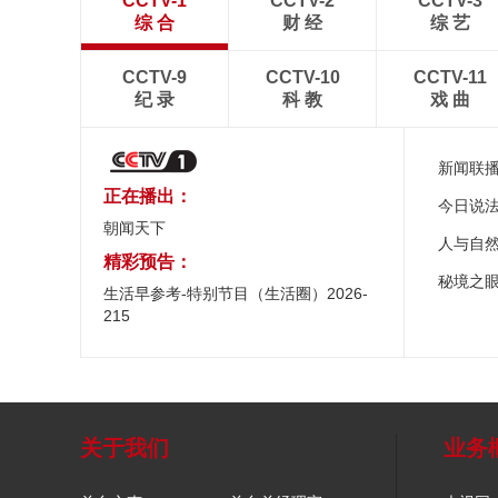
CCTV-1
CCTV-2
CCTV-3
综 合
财 经
综 艺
CCTV-9
CCTV-10
CCTV-11
纪 录
科 教
戏 曲
新闻联
正在播出：
今日说
朝闻天下
人与自
精彩预告：
秘境之
生活早参考-特别节目（生活圈）2026-
215
关于我们
业务