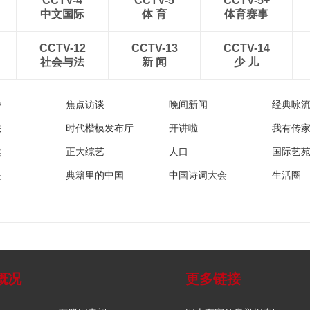
CCTV-4
CCTV-5
CCTV-5+
中文国际
体 育
体育赛事
CCTV-12
CCTV-13
CCTV-14
社会与法
新 闻
少 儿
播
焦点访谈
晚间新闻
经典咏
法
时代楷模发布厅
开讲啦
我有传
然
正大综艺
人口
国际艺
眼
典籍里的中国
中国诗词大会
生活圈
概况
更多链接