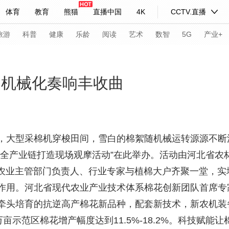
体育
教育
熊猫
直播中国
4K
CCTV.直播
式妙语
主持人
下载央视影音
热解读
天天学习
旅游
科普
健康
乐龄
阅读
艺术
数智
5G
产业+
纪录片网
国家大剧院
大型活动
 机械化奏响丰收曲
科技
法治
文娱
人物
公益
图片
习式妙语
央视快评
央视网评
光华锐评
锋面
大型采棉机穿梭田间，雪白的棉絮随机械运转源源不断
暨全产业链打造现场观摩活动”在此举办。活动由河北省农
频道
VR/AR
4K专区
全景新闻
省市农业主管部门负责人、行业专家与植棉大户齐聚一堂，
请入列
人生第一次
人生第二次
作用。河北省现代农业产业技术体系棉花创新团队首席专
年冬奥会
CBA
NBA
中超
国足
国际足球
网球
综
牵头培育的抗逆高产棉花新品种，配套新技术，新农机装
亩示范区棉花增产幅度达到11.5%-18.2%。科技赋
体育江湖
文化体育
冰雪道路
足球道路