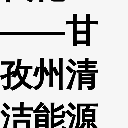
——甘
孜州清
洁能源