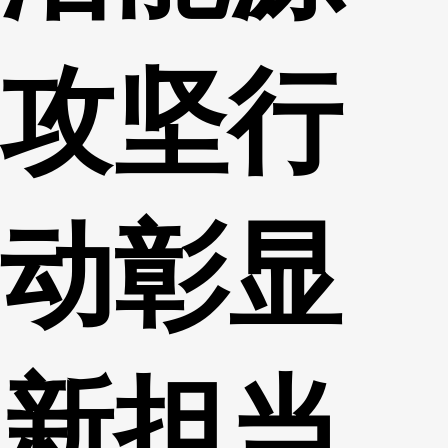
攻坚行
动彰显
新担当