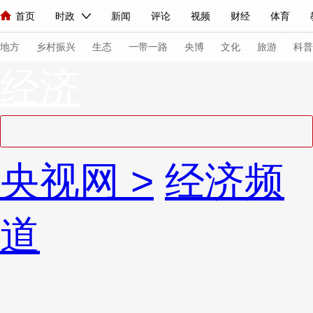
首页
时政
新闻
评论
视频
财经
体育
人民领袖习近平
直播
海外频道
片库
iPanda
栏目大全
联播+
English
中国领导人
节目单
Монгол
听音
央视快评
微视频
习式妙语
主持人
下
地方
乡村振兴
生态
一带一路
央博
文化
旅游
科普
经济
总台春晚
网络春晚
共产党员网
秧纪录
纪录片网
新闻
国内
国际
评论
经济
军事
科技
法
央视网
>
经济频
人民领袖习近平
联播+
热解读
天天学习
习式妙语
视频
小央视频
小央直播
直播中国
熊猫频道
V
道
现场
前线
比划
快看
蓝海中国
新兵请入列
体育
直播
竞猜
2026年世界杯
2026年冬奥会
VIP会员
CCTV奥林匹克频道
生活体育大会
体育江湖