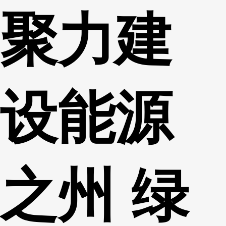
聚力建
财经
教育
乡村振兴
生态环境
一带一路
央博
大国智造
大国展会
大国保险
云顶对话
云起
超
设能源
CCTV.节目官网
直播
节目单
栏目
片库
热播榜
之州 绿