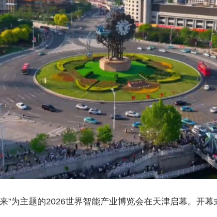
央博
非遗
文化
旅游
科普
健康
乐龄
阅读
云起
超级工厂
智敬中国
全民健康
颜选攻略
海洋
热播榜
总台企业白名单
动未来”为主题的2026世界智能产业博览会在天津启幕。