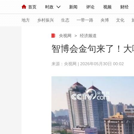
首页
时政
新闻
评论
视频
财经
人民领袖习近平
直播
海外频道
片库
iPanda
栏目大全
联播+
English
中国领导人
节目单
Монгол
听音
央视快评
微视频
习
地方
乡村振兴
生态
一带一路
央博
文化
央视网
>
经济频道
总台春晚
网络春晚
共产党员网
秧纪录
智博会金句来了！大
来源：央视网 | 2026年05月30日 00:02
新闻
国内
国际
评论
经济
军事
人民领袖习近平
联播+
热解读
天天学习
视频
小央视频
小央直播
直播中国
熊猫
现场
前线
比划
快看
蓝海中国
新兵
体育
直播
竞猜
2026年世界杯
2026
VIP会员
CCTV奥林匹克频道
生活体育大会