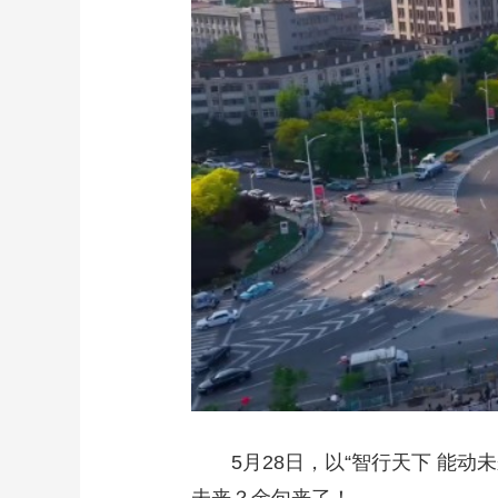
财经
教育
乡村振兴
生态环境
一带一路
大国智造
大国展会
大国保险
云顶对话
CCTV.节目官网
直播
节目单
栏目
片库
5月28日，以“智行天下 能