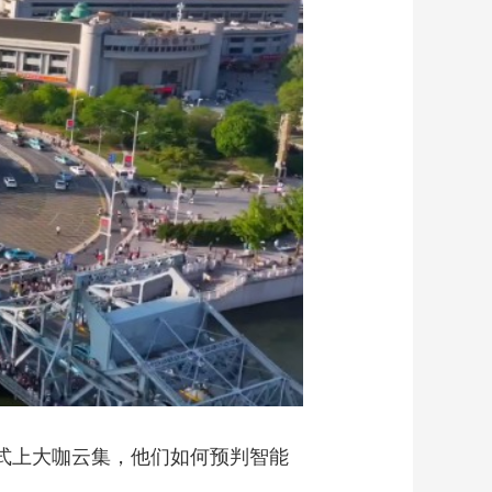
艺术
汽车
数智
5G
产业+
时尚
天气
才艺
网展
央央好物
开幕式上大咖云集，他们如何预判智能