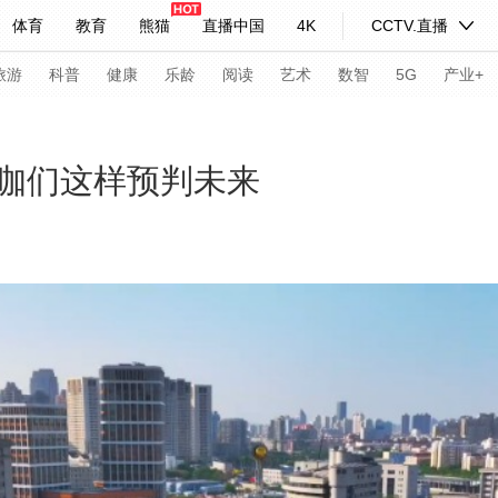
体育
教育
熊猫
直播中国
4K
CCTV.直播
式妙语
主持人
下载央视影音
热解读
天天学习
旅游
科普
健康
乐龄
阅读
艺术
数智
5G
产业+
纪录片网
国家大剧院
大型活动
咖们这样预判未来
科技
法治
文娱
人物
公益
图片
习式妙语
央视快评
央视网评
光华锐评
锋面
频道
VR/AR
4K专区
全景新闻
请入列
人生第一次
人生第二次
年冬奥会
CBA
NBA
中超
国足
国际足球
网球
综
体育江湖
文化体育
冰雪道路
足球道路