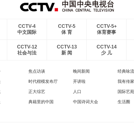
CCTV-4
CCTV-5
CCTV-5+
中文国际
体 育
体育赛事
CCTV-12
CCTV-13
CCTV-14
社会与法
新 闻
少 儿
播
焦点访谈
晚间新闻
经典咏
法
时代楷模发布厅
开讲啦
我有传
然
正大综艺
人口
国际艺
眼
典籍里的中国
中国诗词大会
生活圈