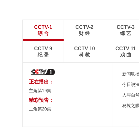
CCTV-1
CCTV-2
CCTV-3
综 合
财 经
综 艺
CCTV-9
CCTV-10
CCTV-11
纪 录
科 教
戏 曲
新闻联
正在播出：
今日说
主角第19集
人与自
精彩预告：
秘境之
主角第20集