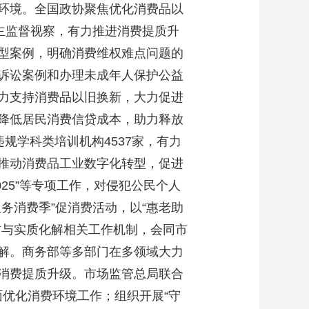
环境。全国政协聚焦优化消费品以
艺术
汽车
数智
5G
产业+
主监督视察，有力推进消费提质升
时尚
天气
才艺
网展
央央好物
型案例，明确消费维权难点问题的
诉讼案例和办理未成年人保护公益
力支持消费品以旧换新，大力促进
降低居民消费信贷成本，助力释放
规学科类培训机构4537家，有力
推动消费品工业数字化转型，促进
025”等专项工作，对侵犯公民个人
务消费季”促消费活动，以“惠老助
防与实质化解相关工作机制，会同市
解。商务部等多部门在多领域大力
消费提质升级。市场监管总局联合
面优化消费环境工作；组织开展“守