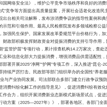
和国网络安全法》，维护公平竞争市场秩序和良好的消费
央博
非遗
文化
旅游
科普
健康
乐龄
阅读
卷式”竞争等方面提出高质量提案，开展社会适老化改造民
云起
超级工厂
智敬中国
全民健康
颜选攻略
海洋
院出台相关司法解释，发布涉消费争议的指导性案例和典
的示范和引领作用。最高人民检察院发布多领域检察公益
，加强民生保护。国家发展改革委规范平台价格行为，加
。财政部积极发挥财政资金对提振消费的支持引导作用，
热播榜
总台企业白名单
“监管护苗”专项行动，累计排查机构14.2万家次，查处违
工业和信息化部大力提振消费，增强消费品供需适配性，
署开展2025“净网”“护网”专项工作，深入推进“昆仑-2
罪持续严厉打击。民政部等部门组织举办的全国性“养老服
事业与产业协同发展。司法部联合多部门建立行政争议预
进消费纠纷化解工作的指导意见》，促进消费纠纷有效化
工作合力，组织开展消费新业态新模式新场景试点，促进
动方案（2025—2027年）》，部署各地区、各部门全