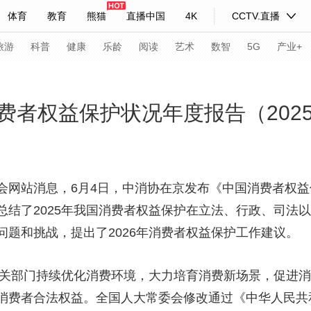
体育
教育
熊猫
直播中国
4K
CCTV.直播
式妙语
主持人
下载央视影音
热解读
天天学习
旅游
科普
健康
乐龄
阅读
艺术
数智
5G
产业+
纪录片网
国家大剧院
大型活动
费者权益保护状况年度报告（202
科技
法治
文娱
人物
公益
图片
习式妙语
央视快评
央视网评
光华锐评
锋面
会网站消息，6月4日，中消协在京发布《中国消费者权益保
总结了2025年我国消费者权益保护在立法、行政、司法
频道
VR/AR
4K专区
全景新闻
题和挑战，提出了2026年消费者权益保护工作建议。
请入列
人生第一次
人生第二次
关部门持续优化消费环境，大力培育消费新场景，促进消
年冬奥会
CBA
NBA
中超
国足
国际足球
网球
综
消费者合法权益。全国人大常委会修改通过《中华人民共
体育江湖
文化体育
冰雪道路
足球道路