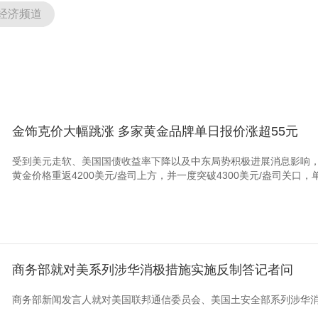
经济频道
金饰克价大幅跳涨 多家黄金品牌单日报价涨超55元
受到美元走软、美国国债收益率下降以及中东局势积极进展消息影响，
黄金价格重返‌4200美元/盎司‌上方，并一度突破‌4300美元/盎司‌关口，
商务部就对美系列涉华消极措施实施反制答记者问
商务部新闻发言人就对美国联邦通信委员会、美国土安全部系列涉华