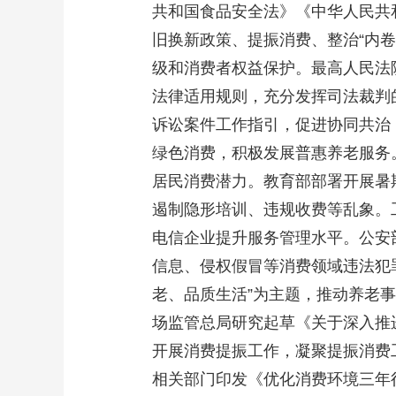
共和国食品安全法》《中华人民共
财经
教育
乡村振兴
生态环境
一带一路
旧换新政策、提振消费、整治“内
大国智造
大国展会
大国保险
云顶对话
级和消费者权益保护。最高人民法
法律适用规则，充分发挥司法裁判
诉讼案件工作指引，促进协同共治
绿色消费，积极发展普惠养老服务
CCTV.节目官网
直播
节目单
栏目
片库
居民消费潜力。教育部部署开展暑期
遏制隐形培训、违规收费等乱象。
电信企业提升服务管理水平。公安部部
信息、侵权假冒等消费领域违法犯
老、品质生活”为主题，推动养老
场监管总局研究起草《关于深入推
开展消费提振工作，凝聚提振消费
相关部门印发《优化消费环境三年行