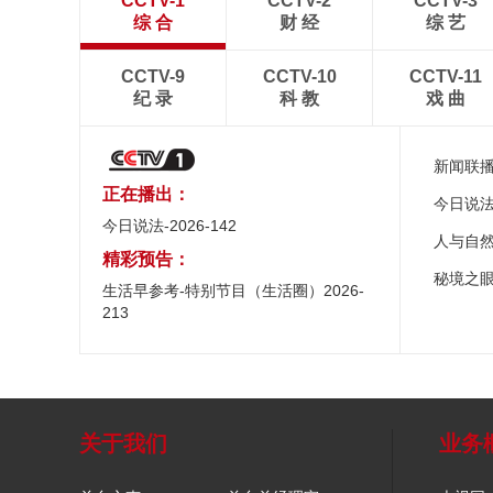
CCTV-1
CCTV-2
CCTV-3
综 合
财 经
综 艺
CCTV-9
CCTV-10
CCTV-11
纪 录
科 教
戏 曲
新闻联
正在播出：
今日说
今日说法-2026-142
人与自
精彩预告：
秘境之
生活早参考-特别节目（生活圈）2026-
213
关于我们
业务