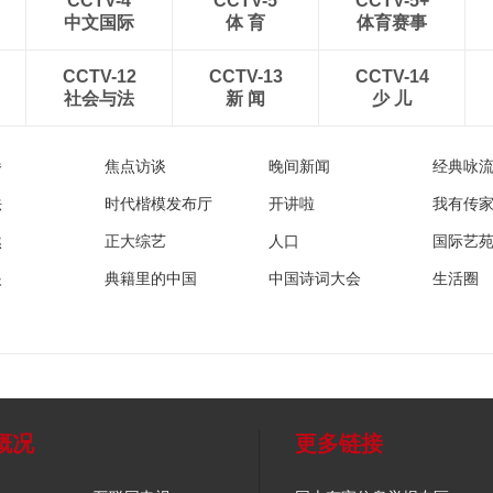
CCTV-4
CCTV-5
CCTV-5+
中文国际
体 育
体育赛事
CCTV-12
CCTV-13
CCTV-14
社会与法
新 闻
少 儿
播
焦点访谈
晚间新闻
经典咏
法
时代楷模发布厅
开讲啦
我有传
然
正大综艺
人口
国际艺
眼
典籍里的中国
中国诗词大会
生活圈
概况
更多链接