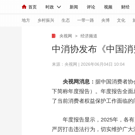
首页
时政
新闻
评论
视频
财经
人民领袖习近平
直播
海外频道
片库
iPanda
栏目大全
联播+
English
中国领导人
节目单
Монгол
听音
央视快评
微视频
习
地方
乡村振兴
生态
一带一路
央博
文化
央视网
>
经济频道
总台春晚
网络春晚
共产党员网
秧纪录
中消协发布《中国消
来源：央视网 | 2026年06月04日 10:04
新闻
国内
国际
评论
经济
军事
人民领袖习近平
联播+
热解读
天天学习
央视网消息：
据中国消费者协
下简称年度报告）。年度报告全面
视频
小央视频
小央直播
直播中国
熊猫
了当前消费者权益保护工作面临的问
现场
前线
比划
快看
蓝海中国
新兵
体育
直播
年度报告显示，2025年，各有
竞猜
2026年世界杯
2026
严厉打击违法行为，切实维护广大
VIP会员
CCTV奥林匹克频道
生活体育大会