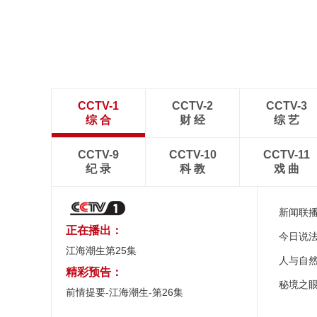
CCTV-1
CCTV-2
CCTV-3
综 合
财 经
综 艺
CCTV-9
CCTV-10
CCTV-11
纪 录
科 教
戏 曲
新闻联
正在播出：
今日说
江海潮生第25集
人与自
精彩预告：
秘境之
前情提要-江海潮生-第26集