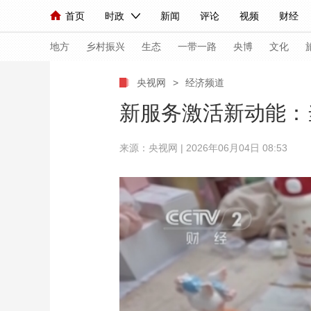
首页
时政
新闻
评论
视频
财经
人民领袖习近平
直播
海外频道
片库
iPanda
栏目大全
联播+
English
中国领导人
节目单
Монгол
听音
央视快评
微视频
习
地方
乡村振兴
生态
一带一路
央博
文化
央视网
>
经济频道
总台春晚
网络春晚
共产党员网
秧纪录
新服务激活新动能：
来源：央视网 | 2026年06月04日 08:53
新闻
国内
国际
评论
经济
军事
人民领袖习近平
联播+
热解读
天天学习
视频
小央视频
小央直播
直播中国
熊猫
现场
前线
比划
快看
蓝海中国
新兵
体育
直播
竞猜
2026年世界杯
2026
VIP会员
CCTV奥林匹克频道
生活体育大会