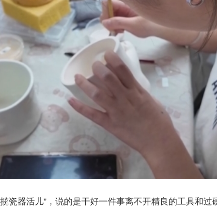
央博
非遗
文化
旅游
科普
健康
乐龄
阅读
云起
超级工厂
智敬中国
全民健康
颜选攻略
海洋
热播榜
总台企业白名单
不揽瓷器活儿”，说的是干好一件事离不开精良的工具和过