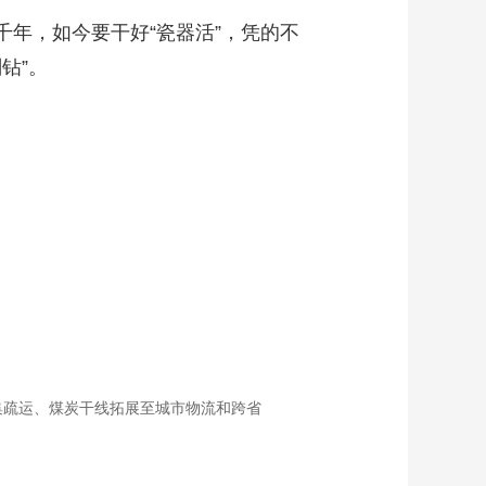
千年，如今要干好“瓷器活”，凭的不
钻”。
集疏运、煤炭干线拓展至城市物流和跨省