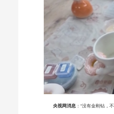
财经
教育
乡村振兴
生态环境
一带一路
大国智造
大国展会
大国保险
云顶对话
CCTV.节目官网
直播
节目单
栏目
片库
央视网消息
：“没有金刚钻，