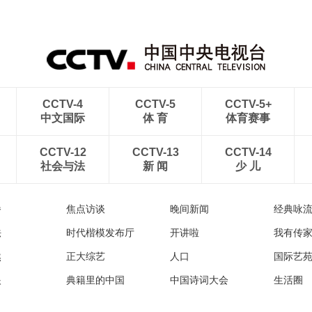
CCTV-4
CCTV-5
CCTV-5+
中文国际
体 育
体育赛事
CCTV-12
CCTV-13
CCTV-14
社会与法
新 闻
少 儿
播
焦点访谈
晚间新闻
经典咏
法
时代楷模发布厅
开讲啦
我有传
然
正大综艺
人口
国际艺
眼
典籍里的中国
中国诗词大会
生活圈