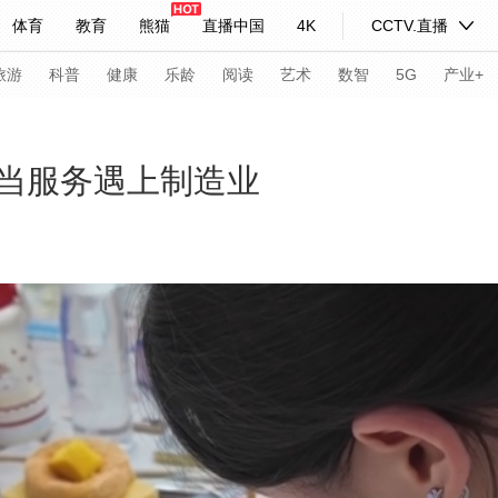
体育
教育
熊猫
直播中国
4K
CCTV.直播
式妙语
主持人
下载央视影音
热解读
天天学习
旅游
科普
健康
乐龄
阅读
艺术
数智
5G
产业+
纪录片网
国家大剧院
大型活动
当服务遇上制造业
科技
法治
文娱
人物
公益
图片
习式妙语
央视快评
央视网评
光华锐评
锋面
频道
VR/AR
4K专区
全景新闻
请入列
人生第一次
人生第二次
年冬奥会
CBA
NBA
中超
国足
国际足球
网球
综
体育江湖
文化体育
冰雪道路
足球道路