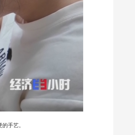
艺术
汽车
数智
5G
产业+
时尚
天气
才艺
网展
央央好物
硬的手艺。