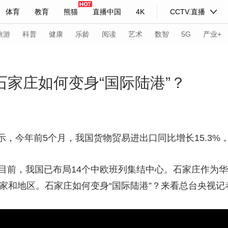
体育
教育
熊猫
直播中国
4K
CCTV.直播
式妙语
主持人
下载央视影音
热解读
天天学习
旅游
科普
健康
乐龄
阅读
艺术
数智
5G
产业+
纪录片网
国家大剧院
大型活动
石家庄如何变身“国际陆港”？
科技
法治
文娱
人物
公益
图片
习式妙语
央视快评
央视网评
光华锐评
锋面
今年前5个月，我国货物贸易进出口同比增长15.3%
频道
VR/AR
4K专区
全景新闻
前，我国已布局14个中欧班列集结中心。石家庄作为华
请入列
人生第一次
人生第二次
国家和地区。石家庄如何变身“国际陆港”？来看总台央视
年冬奥会
CBA
NBA
中超
国足
国际足球
网球
综
体育江湖
文化体育
冰雪道路
足球道路