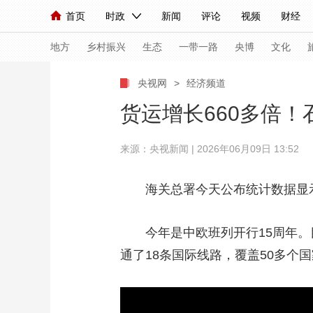
首页
时政
新闻
评论
视频
财经
人民领袖习近平
直播
海外频道
片库
iPanda
栏目大全
联播+
English
中国领导人
节目单
Монгол
听音
央视快评
微视频
习
地方
乡村振兴
生态
一带一路
央博
文化
央视网
>
经济频道
总台春晚
网络春晚
共产党员网
秧纪录
货运增长660多倍！
来源：
央视新闻
| 2026年06月09日 13:52
新闻
国内
国际
评论
经济
军事
人民领袖习近平
联播+
热解读
天天学习
海关总署今天公布统计数据显示，
视频
小央视频
小央直播
直播中国
熊猫
今年是中欧班列开行15周年。目
现场
前线
比划
快看
蓝海中国
新兵
通了18条国际线路，覆盖50多个
体育
直播
竞猜
2026年世界杯
2026
VIP会员
CCTV奥林匹克频道
生活体育大会