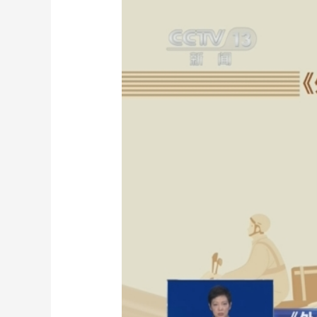
财经
教育
乡村振兴
生态环境
一带一路
大国智造
大国展会
大国保险
云顶对话
CCTV.节目官网
直播
节目单
栏目
片库