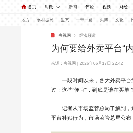
首页
时政
新闻
评论
视频
财经
人民领袖习近平
直播
海外频道
片库
iPanda
栏目大全
联播+
English
中国领导人
节目单
Монгол
听音
央视快评
微视频
习
地方
乡村振兴
生态
一带一路
央博
文化
央视网
>
经济频道
总台春晚
网络春晚
共产党员网
秧纪录
为何要给外卖平台“
来源：央视网 | 2026年06月17日 22:42
新闻
国内
国际
评论
经济
军事
人民领袖习近平
联播+
热解读
天天学习
一段时间以来，各大外卖平台纷纷
过：这些“便宜”，到底是谁在买单
视频
小央视频
小央直播
直播中国
熊猫
现场
前线
比划
快看
蓝海中国
新兵
记者从市场监管总局了解到，近期
体育
直播
平台补贴行为，市场监管总局公布
竞猜
2026年世界杯
2026
VIP会员
CCTV奥林匹克频道
生活体育大会