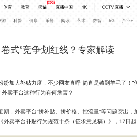
体育
教育
熊猫
直播中国
4K
CCTV.直播
式妙语
主持人
下载央视影音
热解读
天天学习
旅游
科普
健康
乐龄
阅读
艺术
数智
5G
产业+
纪录片网
国家大剧院
大型活动
内卷式”竞争划红线？专家解读
科技
法治
文娱
人物
公益
图片
习式妙语
央视快评
央视网评
光华锐评
锋面
加大补贴力度，不少网友直呼“简直是薅到羊毛了！”
？外卖平台这种行为有何危害？
频道
VR/AR
4K专区
全景新闻
请入列
人生第一次
人生第二次
，外卖平台“拼补贴、拼价格、控流量”等问题突出，加
《外卖平台补贴行为规范十条（征求意见稿）》，17日
年冬奥会
CBA
NBA
中超
国足
国际足球
网球
综
体育江湖
文化体育
冰雪道路
足球道路