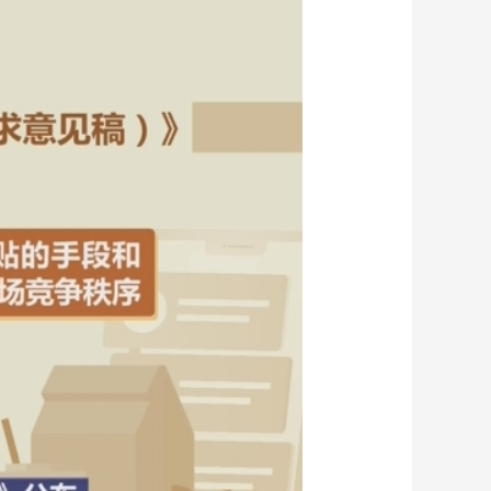
艺术
汽车
数智
5G
产业+
时尚
天气
才艺
网展
央央好物