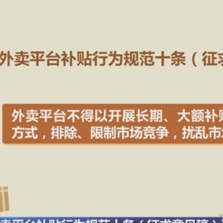
央博
非遗
文化
旅游
科普
健康
乐龄
阅读
云起
超级工厂
智敬中国
全民健康
颜选攻略
海洋
热播榜
总台企业白名单