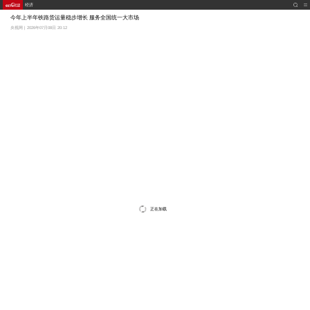
经济
今年上半年铁路货运量稳步增长 服务全国统一大市场
央视网 | 2026年07月08日 20:12
正在加载