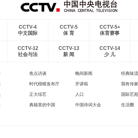
CCTV-4
CCTV-5
CCTV-5+
中文国际
体 育
体育赛事
CCTV-12
CCTV-13
CCTV-14
社会与法
新 闻
少 儿
播
焦点访谈
晚间新闻
经典咏
法
时代楷模发布厅
开讲啦
我有传
然
正大综艺
人口
国际艺
眼
典籍里的中国
中国诗词大会
生活圈