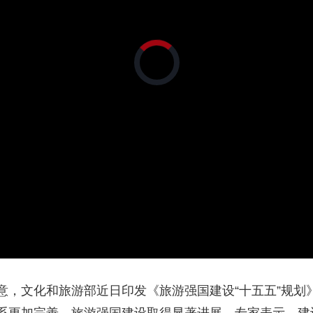
央博
非遗
文化
旅游
科普
健康
乐龄
阅读
云起
超级工厂
智敬中国
全民健康
颜选攻略
海洋
正
在
加
载
视
频
播
放
热播榜
总台企业白名单
器。
意，文化和旅游部近日印发《旅游强国建设“十五五”规划》