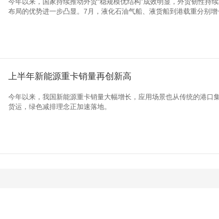
今年以来，国家持续推动外贸“稳规模优结构”成效明显，外贸韧性持
布局的优势进一步凸显。7月，液化石油气船、液货船到港载重分别增长37.
上半年新能源重卡销量再创新高
今年以来，我国新能源重卡销量大幅增长，应用场景也从传统的港口
货运，绿色减排理念正加速落地。