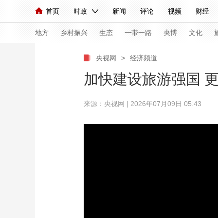
首页
时政
新闻
评论
视频
财经
人民领袖习近平
直播
海外频道
片库
iPanda
栏目大全
联播+
English
中国领导人
节目单
Монгол
听音
央视快评
微视频
习
地方
乡村振兴
生态
一带一路
央博
文化
央视网
>
经济频道
总台春晚
网络春晚
共产党员网
秧纪录
加快建设旅游强国 
来源：央视网 | 2026年07月09日 05:43
新闻
国内
国际
评论
经济
军事
人民领袖习近平
联播+
热解读
天天学习
视频
小央视频
小央直播
直播中国
熊猫
现场
前线
比划
快看
蓝海中国
新兵
体育
直播
竞猜
2026年世界杯
2026
VIP会员
CCTV奥林匹克频道
生活体育大会