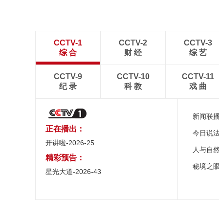
CCTV-1
CCTV-2
CCTV-3
综 合
财 经
综 艺
CCTV-9
CCTV-10
CCTV-11
纪 录
科 教
戏 曲
新闻联
正在播出：
今日说
开讲啦-2026-25
人与自
精彩预告：
秘境之
星光大道-2026-43