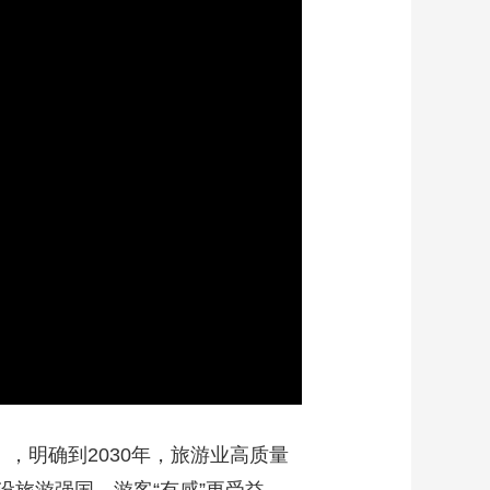
艺术
汽车
数智
5G
产业+
时尚
天气
才艺
网展
央央好物
画
静
质
音
(m)
，明确到2030年，旅游业高质量