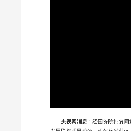
财经
教育
乡村振兴
生态环境
一带一路
大国智造
大国展会
大国保险
云顶对话
CCTV.节目官网
直播
节目单
栏目
片库
加
载
/
完
成
:
0%
央视网消息
：经国务院批复同