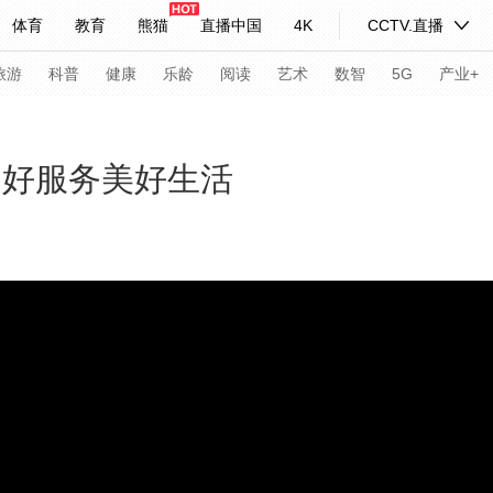
体育
教育
熊猫
直播中国
4K
CCTV.直播
式妙语
主持人
下载央视影音
热解读
天天学习
旅游
科普
健康
乐龄
阅读
艺术
数智
5G
产业+
纪录片网
国家大剧院
大型活动
更好服务美好生活
科技
法治
文娱
人物
公益
图片
习式妙语
央视快评
央视网评
光华锐评
锋面
频道
VR/AR
4K专区
全景新闻
请入列
人生第一次
人生第二次
年冬奥会
CBA
NBA
中超
国足
国际足球
网球
综
体育江湖
文化体育
冰雪道路
足球道路