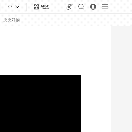
中
央央好物
合体育
亚冬会