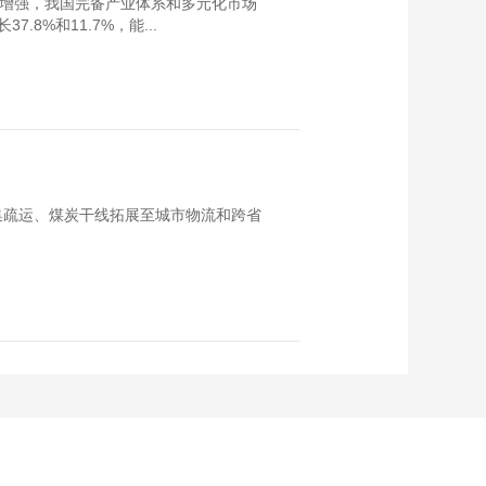
续增强，我国完备产业体系和多元化市场
8%和11.7%，能...
集疏运、煤炭干线拓展至城市物流和跨省