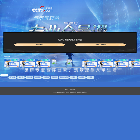
购买付费包观看完整内容
购买付费包
已购买，卡密激活
汉语言文学
汉语言文学
电气工程
会计学
机械工程
口腔医学
人工智能
预防医学
国际经济与贸易
计算机
汉语言文学
电气工程
会计学
机械工程
口腔医学
人工智能
预防医学
国际经济与贸易
计算机
临床医学
中医学
首页
|
全站地图
京ICP备10003349号-1
中央广播电视总台
央视网
版权所有